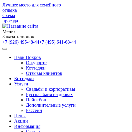
Лучшее место для семейного
отдыха
Схема
проезда
Меню
Заказать звонок
+7 (926) 495-48-44
+7 (495) 641-63-44
Парк Покров
О курорте
Коттеджи
Отзывы клиентов
Коттеджи
Услуги
Свадьбы и корпоративы
Русская баня на дровах
Пейнтбол
Дополнительные услуги
Бассейн
Цены
Акции
Информация
Статьи