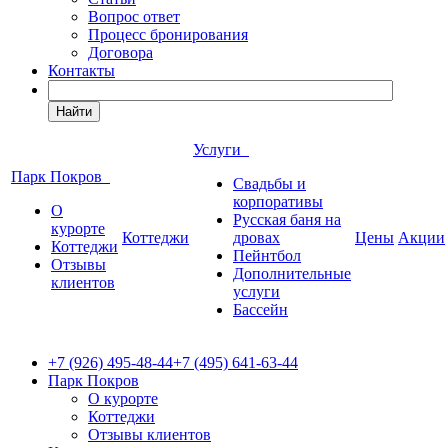
Вопрос ответ
Процесс бронирования
Договора
Контакты
Найти
Услуги
Парк Покров
Свадьбы и
корпоративы
О
Русская баня на
курорте
Коттеджи
дровах
Цены
Акции
Коттеджи
Пейнтбол
Отзывы
Дополнительные
клиентов
услуги
Бассейн
+7 (926) 495-48-44
+7 (495) 641-63-44
Парк Покров
О курорте
Коттеджи
Отзывы клиентов