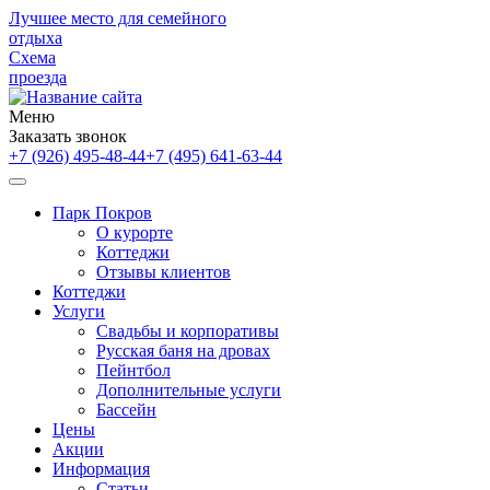
Лучшее место для семейного
отдыха
Схема
проезда
Меню
Заказать звонок
+7 (926) 495-48-44
+7 (495) 641-63-44
Парк Покров
О курорте
Коттеджи
Отзывы клиентов
Коттеджи
Услуги
Свадьбы и корпоративы
Русская баня на дровах
Пейнтбол
Дополнительные услуги
Бассейн
Цены
Акции
Информация
Статьи