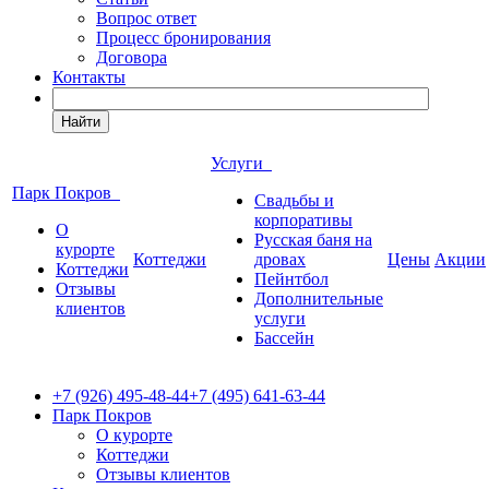
Вопрос ответ
Процесс бронирования
Договора
Контакты
Найти
Услуги
Парк Покров
Свадьбы и
корпоративы
О
Русская баня на
курорте
Коттеджи
дровах
Цены
Акции
Коттеджи
Пейнтбол
Отзывы
Дополнительные
клиентов
услуги
Бассейн
+7 (926) 495-48-44
+7 (495) 641-63-44
Парк Покров
О курорте
Коттеджи
Отзывы клиентов