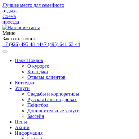
Лучшее место для семейного
отдыха
Схема
проезда
Меню
Заказать звонок
+7 (926) 495-48-44
+7 (495) 641-63-44
Парк Покров
О курорте
Коттеджи
Отзывы клиентов
Коттеджи
Услуги
Свадьбы и корпоративы
Русская баня на дровах
Пейнтбол
Дополнительные услуги
Бассейн
Цены
Акции
Информация
Статьи