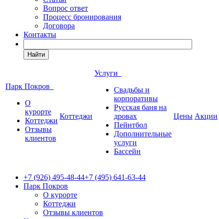
Вопрос ответ
Процесс бронирования
Договора
Контакты
Найти
Услуги
Парк Покров
Свадьбы и
корпоративы
О
Русская баня на
курорте
Коттеджи
дровах
Цены
Акции
Коттеджи
Пейнтбол
Отзывы
Дополнительные
клиентов
услуги
Бассейн
+7 (926) 495-48-44
+7 (495) 641-63-44
Парк Покров
О курорте
Коттеджи
Отзывы клиентов