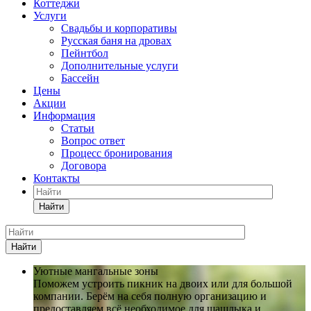
Коттеджи
Услуги
Свадьбы и корпоративы
Русская баня на дровах
Пейнтбол
Дополнительные услуги
Бассейн
Цены
Акции
Информация
Статьи
Вопрос ответ
Процесс бронирования
Договора
Контакты
Найти
Найти
Уютные мангальные зоны
Поможем устроить пикник на двоих или для большой
компании. Берём на себя полную организацию и
предоставляем всё необходимое для шашлыка и