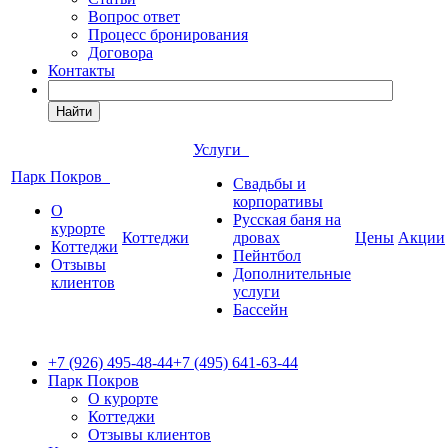
Вопрос ответ
Процесс бронирования
Договора
Контакты
Найти
Услуги
Парк Покров
Свадьбы и
корпоративы
О
Русская баня на
курорте
Коттеджи
дровах
Цены
Акции
Коттеджи
Пейнтбол
Отзывы
Дополнительные
клиентов
услуги
Бассейн
+7 (926) 495-48-44
+7 (495) 641-63-44
Парк Покров
О курорте
Коттеджи
Отзывы клиентов