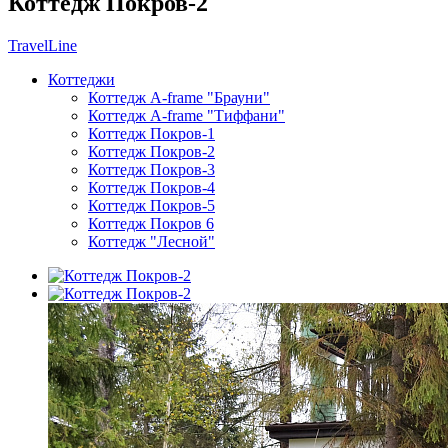
Коттедж Покров-2
TravelLine
Коттеджи
Коттедж A-frame "Брауни"
Коттедж A-frame "Тиффани"
Коттедж Покров-1
Коттедж Покров-2
Коттедж Покров-3
Коттедж Покров-4
Коттедж Покров-5
Коттедж Покров 6
Коттедж "Лесной"