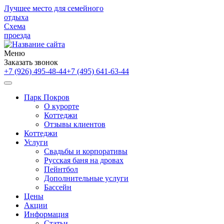
Лучшее место для семейного
отдыха
Схема
проезда
Меню
Заказать звонок
+7 (926) 495-48-44
+7 (495) 641-63-44
Парк Покров
О курорте
Коттеджи
Отзывы клиентов
Коттеджи
Услуги
Свадьбы и корпоративы
Русская баня на дровах
Пейнтбол
Дополнительные услуги
Бассейн
Цены
Акции
Информация
Статьи