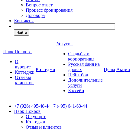
Вопрос ответ
Процесс бронирования
Договора
Контакты
Найти
Услуги
Парк Покров
Свадьбы и
корпоративы
О
Русская баня на
курорте
Коттеджи
дровах
Цены
Акции
Коттеджи
Пейнтбол
Отзывы
Дополнительные
клиентов
услуги
Бассейн
+7 (926) 495-48-44
+7 (495) 641-63-44
Парк Покров
О курорте
Коттеджи
Отзывы клиентов