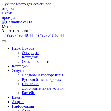
Лучшее место для семейного
отдыха
Схема
проезда
Меню
Заказать звонок
+7 (926) 495-48-44
+7 (495) 641-63-44
Парк Покров
О курорте
Коттеджи
Отзывы клиентов
Коттеджи
Услуги
Свадьбы и корпоративы
Русская баня на дровах
Пейнтбол
Дополнительные услуги
Бассейн
Цены
Акции
Информация
Статьи