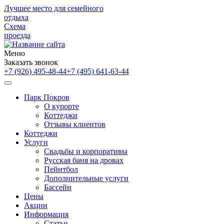
Лучшее место для семейного
отдыха
Схема
проезда
Меню
Заказать звонок
+7 (926) 495-48-44
+7 (495) 641-63-44
Парк Покров
О курорте
Коттеджи
Отзывы клиентов
Коттеджи
Услуги
Свадьбы и корпоративы
Русская баня на дровах
Пейнтбол
Дополнительные услуги
Бассейн
Цены
Акции
Информация
Статьи