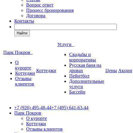
Вопрос ответ
Процесс бронирования
Договора
Контакты
Найти
Услуги
Парк Покров
Свадьбы и
корпоративы
О
Русская баня на
курорте
Коттеджи
дровах
Цены
Акции
Коттеджи
Пейнтбол
Отзывы
Дополнительные
клиентов
услуги
Бассейн
+7 (926) 495-48-44
+7 (495) 641-63-44
Парк Покров
О курорте
Коттеджи
Отзывы клиентов