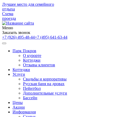
Лучшее место для семейного
отдыха
Схема
проезда
Меню
Заказать звонок
+7 (926) 495-48-44
+7 (495) 641-63-44
Парк Покров
О курорте
Коттеджи
Отзывы клиентов
Коттеджи
Услуги
Свадьбы и корпоративы
Русская баня на дровах
Пейнтбол
Дополнительные услуги
Бассейн
Цены
Акции
Информация
Статьи