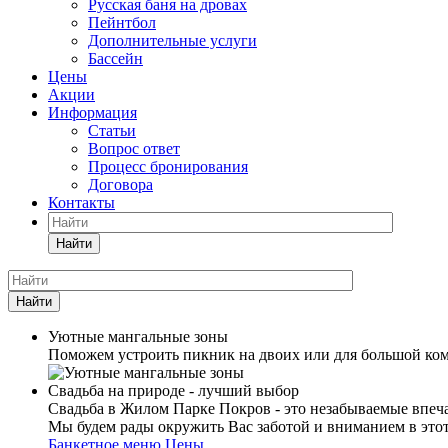
Русская баня на дровах
Пейнтбол
Дополнительные услуги
Бассейн
Цены
Акции
Информация
Статьи
Вопрос ответ
Процесс бронирования
Договора
Контакты
Найти
Найти
Уютные мангальные зоны
Поможем устроить пикник на двоих или для большой ком
Свадьба на природе - лучший выбор
Свадьба в Жилом Парке Покров - это незабываемые впеча
Мы будем рады окружить Вас заботой и вниманием в это
Банкетное меню
Цены