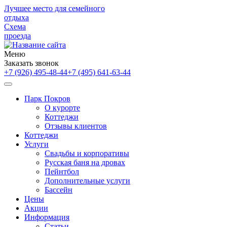
Лучшее место для семейного
отдыха
Схема
проезда
Меню
Заказать звонок
+7 (926) 495-48-44
+7 (495) 641-63-44
Парк Покров
О курорте
Коттеджи
Отзывы клиентов
Коттеджи
Услуги
Свадьбы и корпоративы
Русская баня на дровах
Пейнтбол
Дополнительные услуги
Бассейн
Цены
Акции
Информация
Статьи