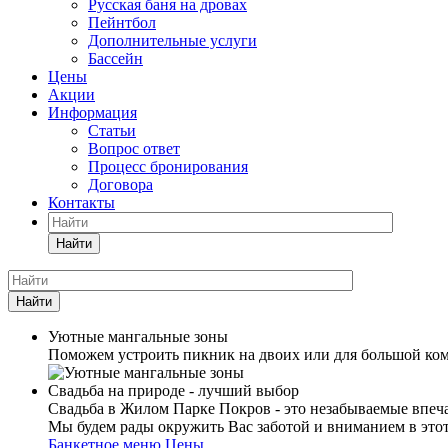
Русская баня на дровах
Пейнтбол
Дополнительные услуги
Бассейн
Цены
Акции
Информация
Статьи
Вопрос ответ
Процесс бронирования
Договора
Контакты
Найти
Найти
Уютные мангальные зоны
Поможем устроить пикник на двоих или для большой ком
Свадьба на природе - лучший выбор
Свадьба в Жилом Парке Покров - это незабываемые впеча
Мы будем рады окружить Вас заботой и вниманием в это
Банкетное меню
Цены