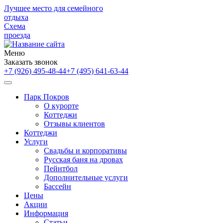
Лучшее место для семейного
отдыха
Схема
проезда
Меню
Заказать звонок
+7 (926) 495-48-44
+7 (495) 641-63-44
Парк Покров
О курорте
Коттеджи
Отзывы клиентов
Коттеджи
Услуги
Свадьбы и корпоративы
Русская баня на дровах
Пейнтбол
Дополнительные услуги
Бассейн
Цены
Акции
Информация
Статьи