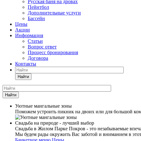
Русская баня на дровах
Пейнтбол
Дополнительные услуги
Бассейн
Цены
Акции
Информация
Статьи
Вопрос ответ
Процесс бронирования
Договора
Контакты
Найти
Найти
Уютные мангальные зоны
Поможем устроить пикник на двоих или для большой ком
Свадьба на природе - лучший выбор
Свадьба в Жилом Парке Покров - это незабываемые впеча
Мы будем рады окружить Вас заботой и вниманием в это
Банкетное меню
Цены